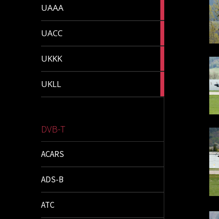
1
UAAA
article
2
UACC
articles
1
UKKK
article
1
UKLL
article
DVB-T
ACARS
ADS-B
ATC