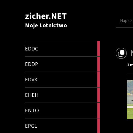
zicher.NET
Napisz
Moje Lotnictwo
1
EDDC
article
1
EDDP
1 m
article
1
EDVK
article
1
EHEH
article
1
ENTO
article
1
EPGL
article