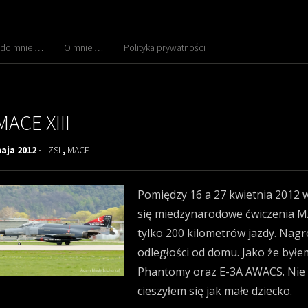
 do mnie …
O mnie …
Polityka prywatności
MACE XIII
aja 2012 -
LZSL
,
MACE
Pomiędzy 16 a 27 kwietnia 2012 w
się miedzynarodowe ćwiczenia MA
tylko 200 kilometrów jazdy. Nagr
odległości od domu. Jako że byłem
Phantomy oraz E-3A AWACS. Nie w
cieszyłem się jak małe dziecko.