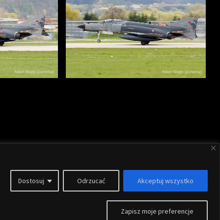
Dostosuj
Odrzucać
Akceptuj wszystko
Szablon
ThemeIsle
Zapisz moje preferencje