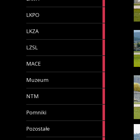
articles
1
LKPO
article
2
LKZA
articles
4
LZSL
articles
1
MACE
article
4
Muzeum
articles
1
NTM
article
3
Pomniki
articles
1
Pozostałe
article