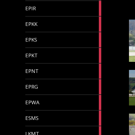
1
EPIR
article
2
EPKK
articles
1
EPKS
article
4
EPKT
articles
1
EPNT
article
2
EPRG
articles
1
EPWA
article
1
ESMS
article
4
LKMT