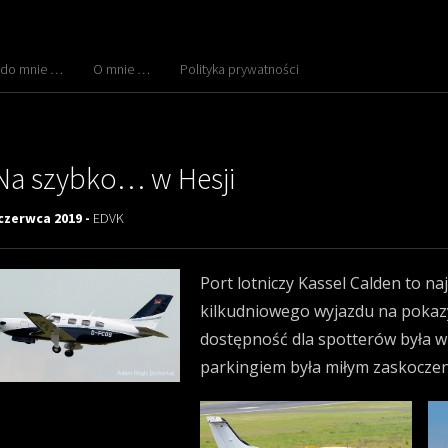
 do mnie …
O mnie …
Polityka prywatności
Na szybko… w Hesji
czerwca 2019 -
EDVK
Port lotniczy Kassel Calden to na
kilkudniowego wyjazdu na pokazy 
dostępność dla spotterów była w
parkingiem była miłym zaskoczen