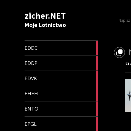
zicher.NET
Napisz
Moje Lotnictwo
1
EDDC
article
1
EDDP
23 
article
1
EDVK
article
1
EHEH
article
1
ENTO
article
1
EPGL
article