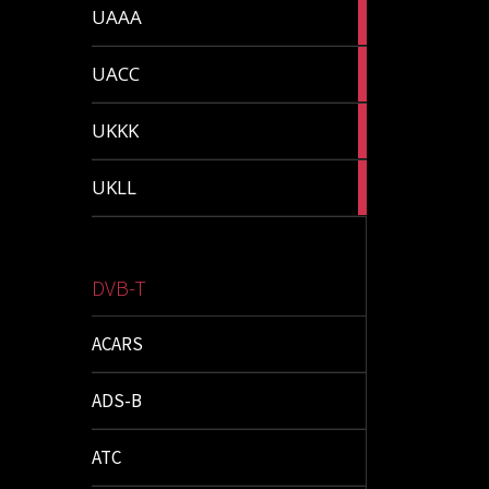
1
UAAA
article
2
UACC
articles
1
UKKK
article
1
UKLL
article
DVB-T
ACARS
ADS-B
ATC