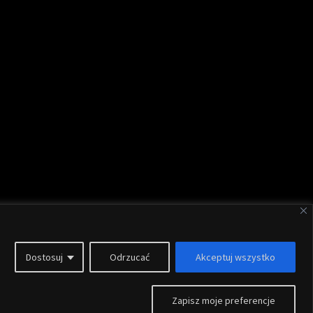
Dostosuj
Odrzucać
Akceptuj wszystko
Szablon
ThemeIsle
Zapisz moje preferencje