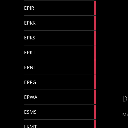
1
EPIR
article
2
EPKK
articles
1
EPKS
article
4
EPKT
articles
1
EPNT
article
2
EPRG
articles
1
D
EPWA
article
1
ESMS
Mu
article
4
LKMT