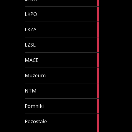
articles
1
LKPO
article
2
LKZA
articles
4
LZSL
articles
1
MACE
article
4
Muzeum
articles
1
NTM
article
3
Pomniki
articles
1
Pozostałe
article